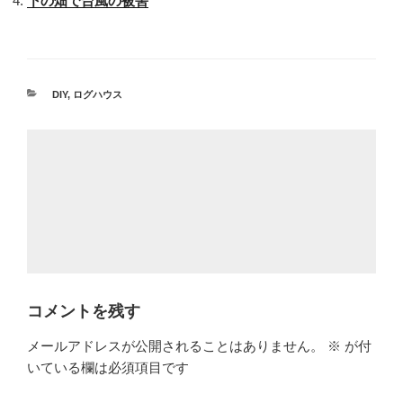
下の畑で台風の被害
カ
DIY
,
ログハウス
テ
ゴ
リ
ー
コメントを残す
メールアドレスが公開されることはありません。
※
が付
いている欄は必須項目です