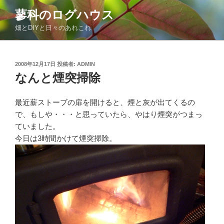
コ
蓼科のログハウス
ン
畑とDIYと日々のあれこれ
テ
ン
ツ
投
2008年12月17日
投稿者:
ADMIN
へ
稿
なんと煙突掃除
ス
日:
キ
ッ
最近薪ストーブの扉を開けると、煙と灰が出てくるの
プ
で、もしや・・・と思っていたら、やはり煙突がつまっ
ていました。
今日は3時間かけて煙突掃除。