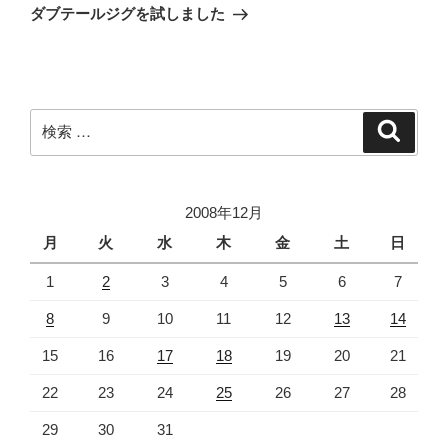
稿
ゲ
の
ダブテールジグを試しました
投
ー
稿
シ
ョ
ン
検
検
索
索:
2008年12月
月
火
水
木
金
土
日
1
2
3
4
5
6
7
8
9
10
11
12
13
14
15
16
17
18
19
20
21
22
23
24
25
26
27
28
29
30
31