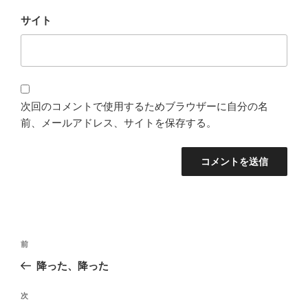
サイト
次回のコメントで使用するためブラウザーに自分の名
前、メールアドレス、サイトを保存する。
投
過
前
稿
去
降った、降った
ナ
の
ビ
投
次
次