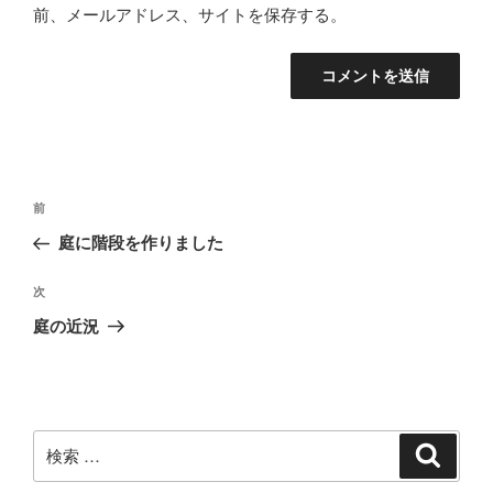
前、メールアドレス、サイトを保存する。
投
過
前
稿
去
庭に階段を作りました
ナ
の
ビ
投
次
次
稿
ゲ
の
庭の近況
投
ー
稿
シ
ョ
ン
検
検
索
索: