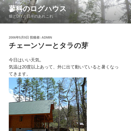
コ
蓼科のログハウス
ン
畑とDIYと日々のあれこれ
テ
ン
ツ
投
2006年5月9日
投稿者:
ADMIN
へ
稿
チェーンソーとタラの芽
ス
日:
キ
ッ
今日はいい天気。
プ
気温は20度以上あって、外に出て動いていると暑くなっ
てきます。