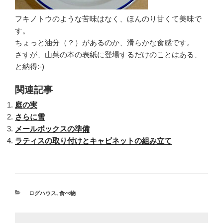
フキノトウのような苦味はなく、ほんのり甘くて美味で
す。
ちょっと油分（？）があるのか、滑らかな食感です。
さすが、山菜の本の表紙に登場するだけのことはある、
と納得:-)
関連記事
庭の実
さらに雪
メールボックスの準備
ラティスの取り付けとキャビネットの組み立て
カ
ログハウス
,
食べ物
テ
ゴ
リ