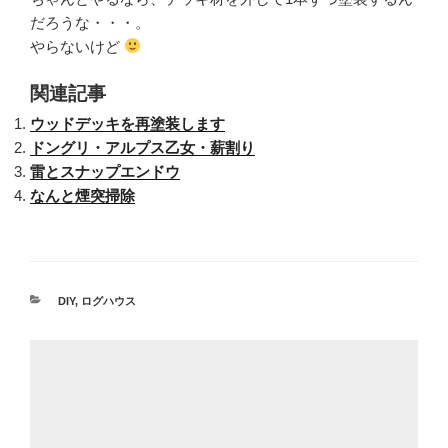
だろうな・・・。
やらないけど
関連記事
ウッドデッキを再塗装します
ドングリ・アルプス乙女・薪割り
雷とスナップエンドウ
なんと煙突掃除
カ
DIY
,
ログハウス
テ
ゴ
リ
ー