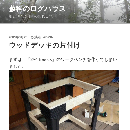
コ
蓼科のログハウス
ン
畑とDIYと日々のあれこれ
テ
ン
ツ
投
2009年9月28日
投稿者:
ADMIN
へ
稿
ウッドデッキの片付け
ス
日:
キ
ッ
まずは、「2×4 Basics」のワークベンチを作ってしまい
プ
ました。