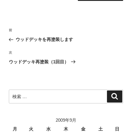
投
過
前
稿
去
ウッドデッキを再塗装します
ナ
の
ビ
投
次
次
稿
ゲ
の
ウッドデッキ再塗装（1回目）
投
ー
稿
シ
ョ
ン
検
検
索
索:
2009年9月
月
火
水
木
金
土
日