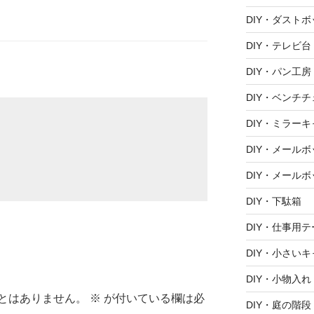
DIY・ダスト
DIY・テレビ台
DIY・パン工房
DIY・ベンチ
DIY・ミラー
DIY・メール
DIY・メールボ
DIY・下駄箱
DIY・仕事用
DIY・小さい
DIY・小物入れ
とはありません。
※
が付いている欄は必
DIY・庭の階段