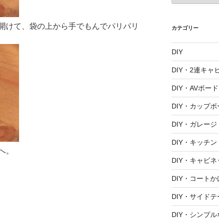
カ
イ
開けて、袋の上から手でもんでパリパリ
ブ
カテゴリー
DIY
DIY・2連キャ
DIY・AVボード
DIY・カップボ
DIY・ガレージ
DIY・キッチン
へ。
DIY・キャビネ
DIY・コートか
DIY・サイド
DIY・シンプ