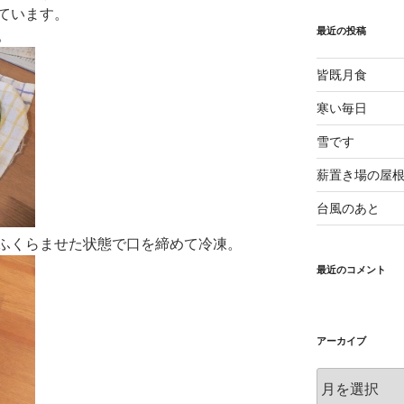
ています。
最近の投稿
。
皆既月食
寒い毎日
雪です
薪置き場の屋
台風のあと
ふくらませた状態で口を締めて冷凍。
最近のコメント
アーカイブ
ア
ー