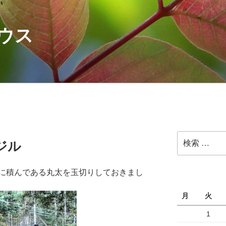
ウス
検
ジル
索:
に積んである丸太を玉切りしておきまし
月
火
1