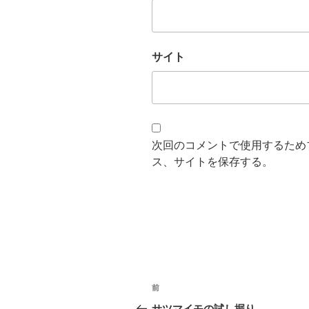
サイト
次回のコメントで使用するため
ス、サイトを保存する。
投
過
前
稿
去
サツマイモの試し掘り