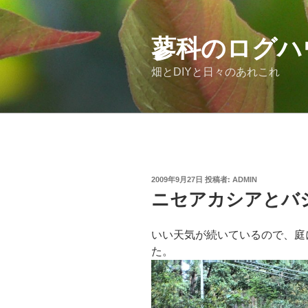
コ
ン
テ
蓼科のログハ
ン
畑とDIYと日々のあれこれ
ツ
へ
ス
キ
ッ
プ
投
2009年9月27日
投稿者:
ADMIN
稿
ニセアカシアとバ
日:
いい天気が続いているので、庭
た。