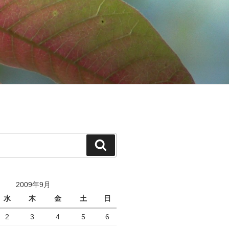
検
索
2009年9月
水
木
金
土
日
2
3
4
5
6