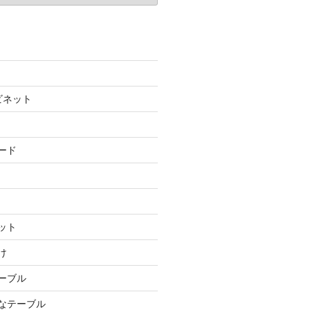
ビネット
ード
ット
け
テーブル
ルなテーブル