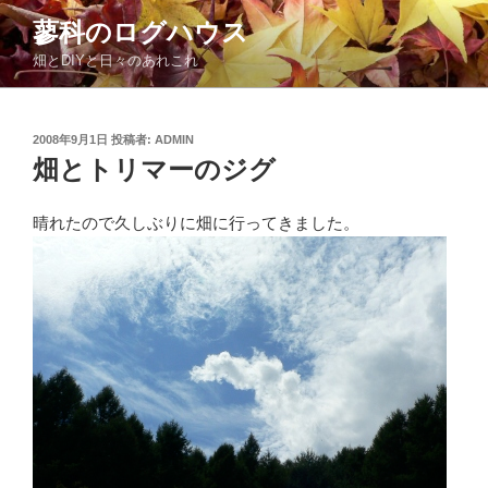
コ
蓼科のログハウス
ン
畑とDIYと日々のあれこれ
テ
ン
ツ
投
2008年9月1日
投稿者:
ADMIN
へ
稿
畑とトリマーのジグ
ス
日:
キ
ッ
晴れたので久しぶりに畑に行ってきました。
プ