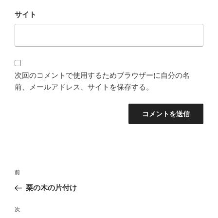
サイト
次回のコメントで使用するためブラウザーに自分の名
前、メールアドレス、サイトを保存する。
投
過
前
稿
去
栗の木の片付け
ナ
の
ビ
投
次
次