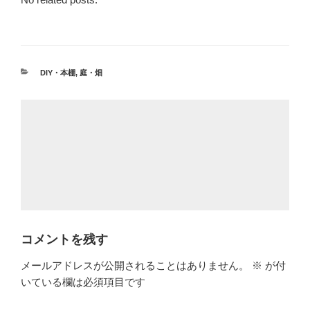
カ
DIY・本棚
,
庭・畑
テ
ゴ
リ
ー
コメントを残す
メールアドレスが公開されることはありません。
※
が付
いている欄は必須項目です