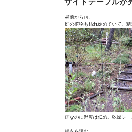
サイドテーブルが
日:
り”
の
昼前から雨。
庭の植物も枯れ始めていて、精
雨なのに湿度は低め。乾燥シー
“サ
続きを読む