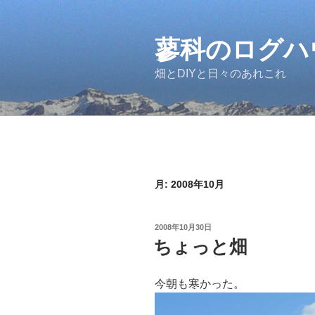
コ
ン
テ
蓼科のログハ
ン
畑とDIYと日々のあれこれ
ツ
へ
ス
キ
ッ
プ
月:
2008年10月
投
2008年10月30日
稿
ちょっと畑
日:
今朝も寒かった。