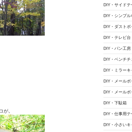
DIY・サイド
DIY・シンプ
DIY・ダスト
DIY・テレビ台
DIY・パン工房
DIY・ベンチ
DIY・ミラー
DIY・メール
DIY・メールボ
DIY・下駄箱
コが。
DIY・仕事用
DIY・小さい