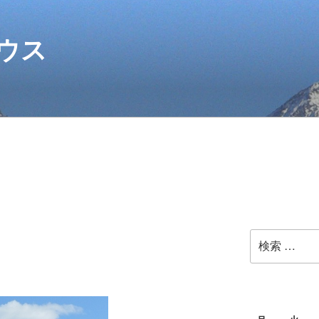
ウス
検
索: