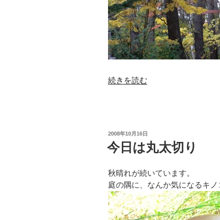
“葉
続きを読む
も
の
を
収
投
2008年10月16日
穫”
稿
今日は丸太切り
日:
の
秋晴れが続いています。
庭の隅に、なんか気になるキノ