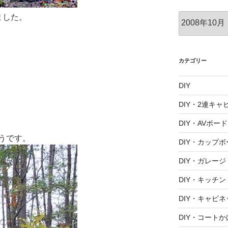
ア
ました。
ー
カ
イ
ブ
カテゴリー
DIY
DIY・2連キャ
DIY・AVボード
うです。
DIY・カップボ
DIY・ガレージ
DIY・キッチン
DIY・キャビネ
DIY・コートか