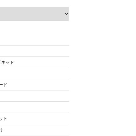
ビネット
ード
ット
け