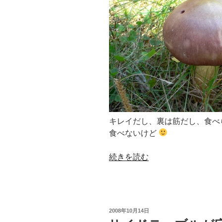
キレイだし、裏は筋だし、食べ
食べないけど
“今
続きを読む
日
は
丸
太
投
2008年10月14日
切
稿