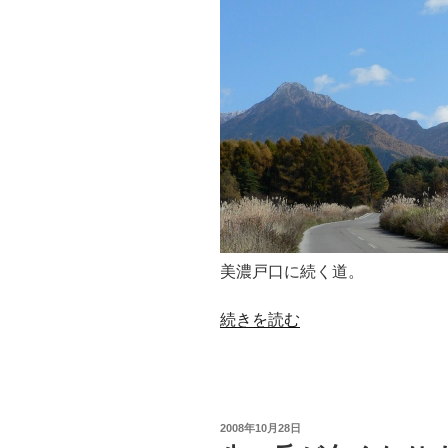
美濃戸口に続く道。
“ち
続きを読む
ょ
っ
と
畑”
投
2008年10月28日
の
稿