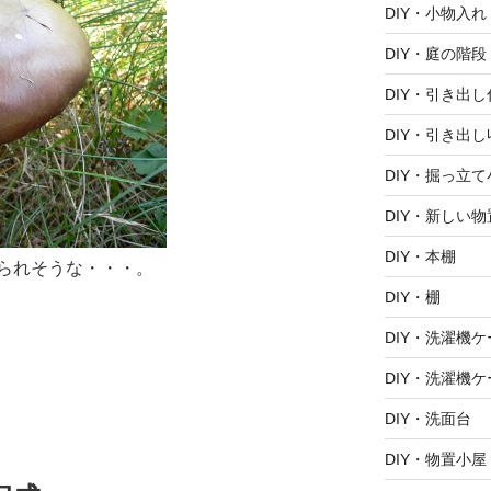
DIY・小物入れ
DIY・庭の階段
DIY・引き出
DIY・引き出し
DIY・掘っ立て
DIY・新しい
DIY・本棚
られそうな・・・。
DIY・棚
DIY・洗濯機ケ
DIY・洗濯機ケ
DIY・洗面台
DIY・物置小屋