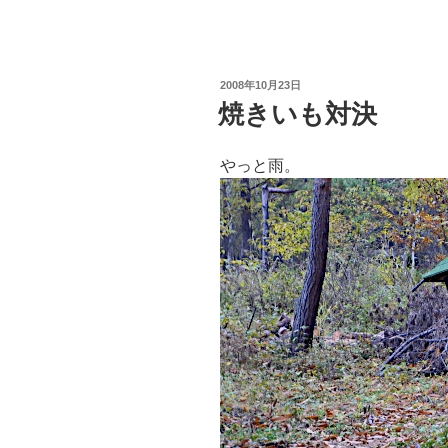
岳
が
白
投
2008年10月23日
く
稿
焼きいも対決
日:
な
り
やっと雨。
ま
し
た”
の