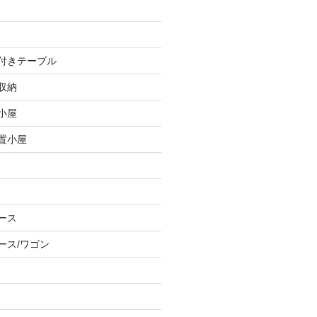
し付きテーブル
収納
小屋
物置小屋
ース
ース/ワゴン