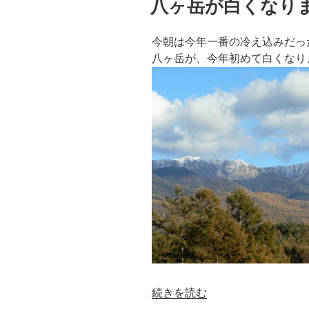
八ヶ岳が白くなり
日:
今朝は今年一番の冷え込みだっ
八ヶ岳が、今年初めて白くなり
“八
続きを読む
ヶ