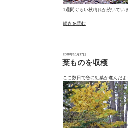
1週間ぐらい秋晴れが続いてい
“焼
続きを読む
き
い
も
対
投
2008年10月17日
決”
稿
葉ものを収穫
日:
の
ここ数日で急に紅葉が進んだよ