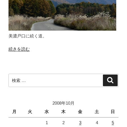
美濃戸口に続く道。
“ち
続きを読む
ょ
っ
と
畑”
検
検
の
索
索:
2008年10月
月
火
水
木
金
土
日
1
2
3
4
5