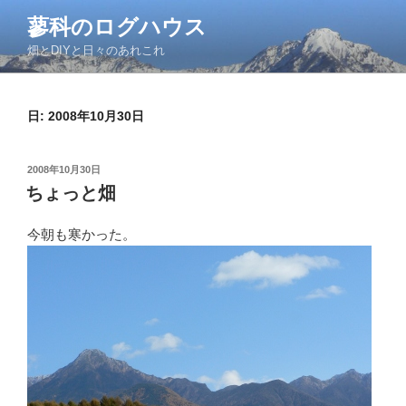
コ
蓼科のログハウス
ン
畑とDIYと日々のあれこれ
テ
ン
ツ
日:
2008年10月30日
へ
ス
キ
投
2008年10月30日
ッ
稿
ちょっと畑
日:
プ
今朝も寒かった。