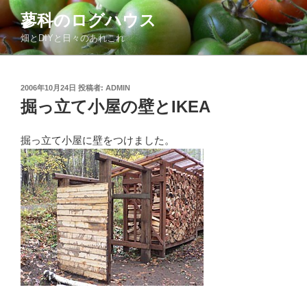
コ
蓼科のログハウス
ン
畑とDIYと日々のあれこれ
テ
ン
ツ
投
2006年10月24日
投稿者:
ADMIN
へ
稿
掘っ立て小屋の壁とIKEA
ス
日:
キ
ッ
掘っ立て小屋に壁をつけました。
プ