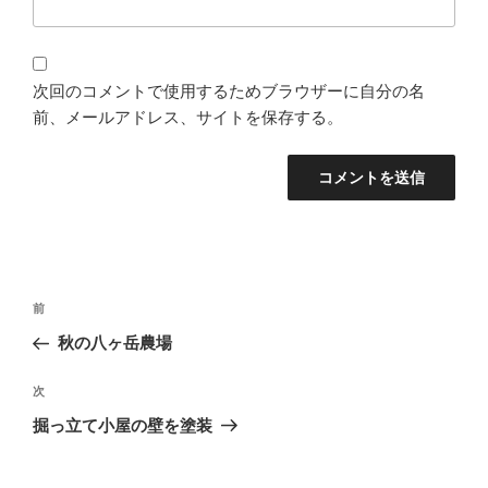
次回のコメントで使用するためブラウザーに自分の名
前、メールアドレス、サイトを保存する。
投
過
前
稿
去
秋の八ヶ岳農場
ナ
の
ビ
投
次
次
稿
ゲ
の
掘っ立て小屋の壁を塗装
投
ー
稿
シ