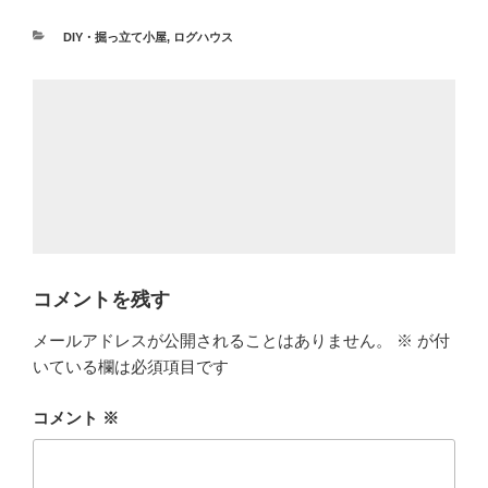
カ
DIY・掘っ立て小屋
,
ログハウス
テ
ゴ
リ
ー
コメントを残す
メールアドレスが公開されることはありません。
※
が付
いている欄は必須項目です
コメント
※