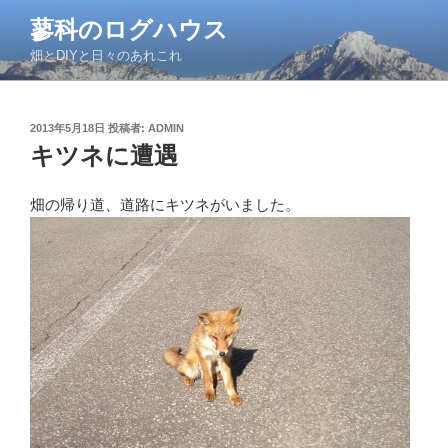
コ
蓼科のログハウス
ン
畑とDIYと日々のあれこれ
テ
ン
ツ
投
2013年5月18日
投稿者:
ADMIN
へ
稿
キツネに遭遇
ス
日:
キ
ッ
畑の帰り道、道路にキツネがいました。
プ