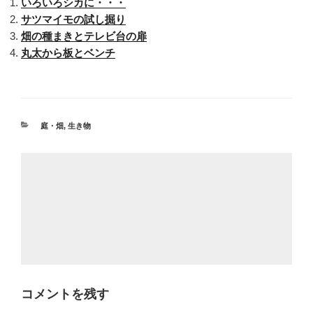
いろいろシカに・・・
サツマイモの試し掘り
畑の種まきとテレビ台の扉
丸太から板とベンチ
カ
庭・畑
,
生き物
テ
ゴ
リ
ー
コメントを残す