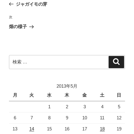
去
ジャガイモの芽
ナ
の
ビ
投
次
次
稿
ゲ
の
畑の様子
投
ー
稿
シ
ョ
ン
検
検
索
索:
2013年5月
月
火
水
木
金
土
日
1
2
3
4
5
6
7
8
9
10
11
12
13
14
15
16
17
18
19