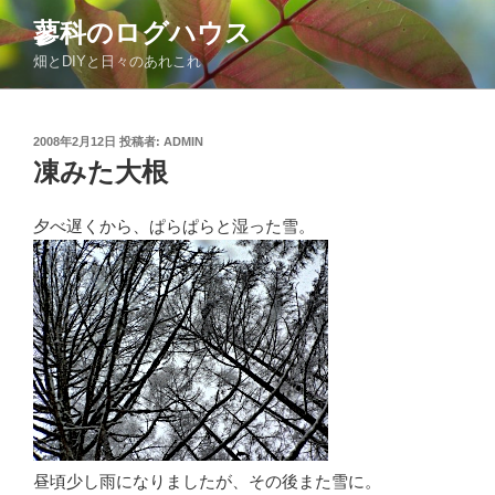
コ
蓼科のログハウス
ン
畑とDIYと日々のあれこれ
テ
ン
ツ
投
2008年2月12日
投稿者:
ADMIN
へ
稿
凍みた大根
ス
日:
キ
ッ
夕べ遅くから、ぱらぱらと湿った雪。
プ
昼頃少し雨になりましたが、その後また雪に。