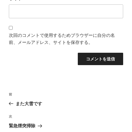
次回のコメントで使用するためブラウザーに自分の名
前、メールアドレス、サイトを保存する。
投
過
前
稿
去
また大雪です
ナ
の
ビ
投
次
次
稿
ゲ
の
緊急煙突掃除
投