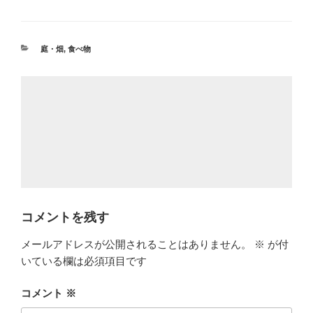
カ
庭・畑
,
食べ物
テ
ゴ
リ
ー
コメントを残す
メールアドレスが公開されることはありません。
※
が付
いている欄は必須項目です
コメント
※