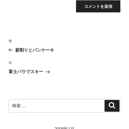
投
過
前
稿
去
薪割りとパンケーキ
ナ
の
ビ
投
次
次
稿
ゲ
の
富士パラでスキー
投
ー
稿
シ
ョ
ン
検
検
索
索:
2008年1月