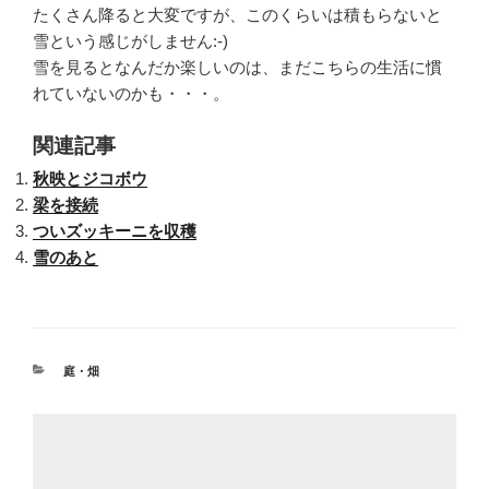
たくさん降ると大変ですが、このくらいは積もらないと
雪という感じがしません:-)
雪を見るとなんだか楽しいのは、まだこちらの生活に慣
れていないのかも・・・。
関連記事
秋映とジコボウ
梁を接続
ついズッキーニを収穫
雪のあと
カ
庭・畑
テ
ゴ
リ
ー