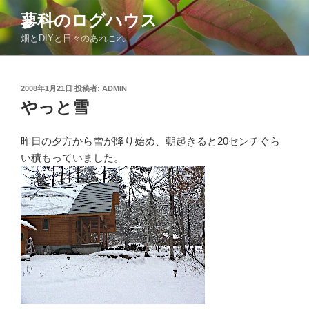
コ
蓼科のログハウス
ン
畑とDIYと日々のあれこれ
テ
ン
ツ
投
2008年1月21日
投稿者:
ADMIN
へ
稿
やっと雪
ス
日:
キ
ッ
昨日の夕方から雪が降り始め、朝起きると20センチぐら
プ
い積もっていました。