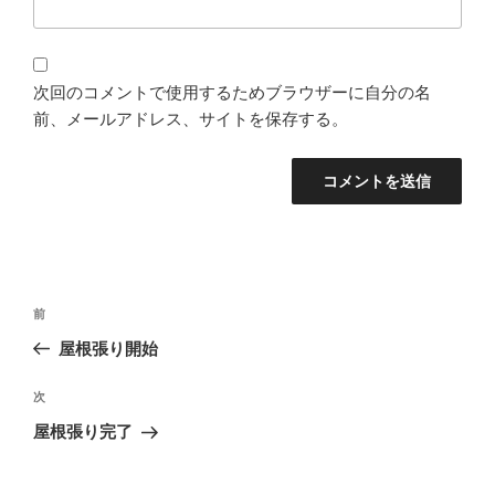
次回のコメントで使用するためブラウザーに自分の名
前、メールアドレス、サイトを保存する。
投
過
前
稿
去
屋根張り開始
ナ
の
ビ
投
次
次
稿
ゲ
の
屋根張り完了
投
ー
稿
シ