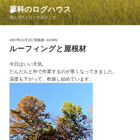
コ
蓼科のログハウス
ン
畑とDIYと日々のあれこれ
テ
ン
ツ
投
2007年11月3日
投稿者:
ADMIN
へ
稿
ルーフィングと屋根材
ス
日:
キ
ッ
今日はいい天気。
プ
だんだんと外で作業するのが寒くなってきました。
湿度も下がって、乾燥し始めています。