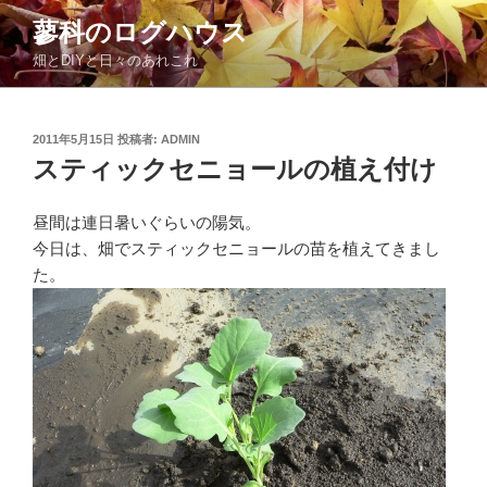
コ
蓼科のログハウス
ン
畑とDIYと日々のあれこれ
テ
ン
ツ
投
2011年5月15日
投稿者:
ADMIN
へ
稿
スティックセニョールの植え付け
ス
日:
キ
ッ
昼間は連日暑いぐらいの陽気。
プ
今日は、畑でスティックセニョールの苗を植えてきまし
た。