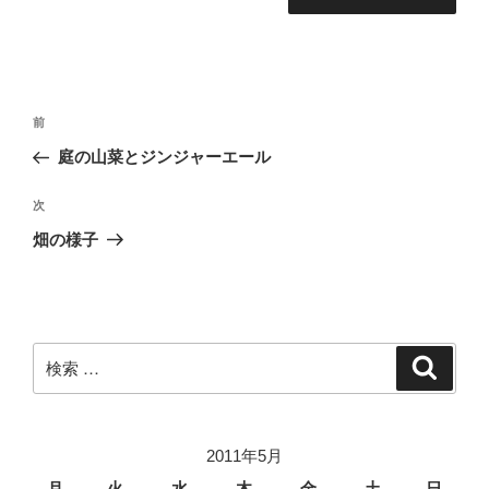
投
過
前
稿
去
庭の山菜とジンジャーエール
ナ
の
ビ
投
次
次
稿
ゲ
の
畑の様子
投
ー
稿
シ
ョ
ン
検
検
索
索:
2011年5月
月
火
水
木
金
土
日