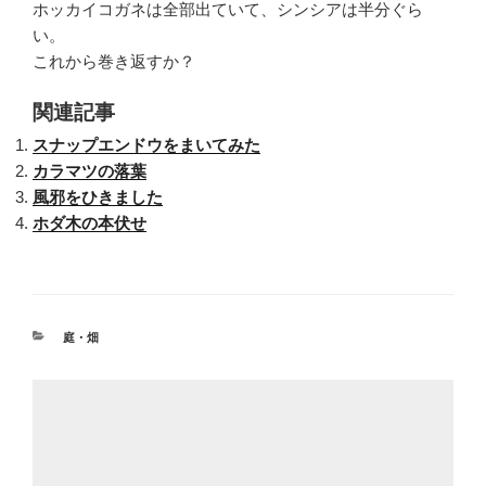
ホッカイコガネは全部出ていて、シンシアは半分ぐら
い。
これから巻き返すか？
関連記事
スナップエンドウをまいてみた
カラマツの落葉
風邪をひきました
ホダ木の本伏せ
カ
庭・畑
テ
ゴ
リ
ー