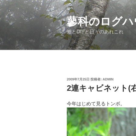
コ
ン
テ
蓼科のログハ
ン
畑とDIYと日々のあれこれ
ツ
へ
ス
キ
ッ
プ
投
2009年7月25日
投稿者:
ADMIN
稿
2連キャビネット(
日:
今年はじめて見るトンボ。