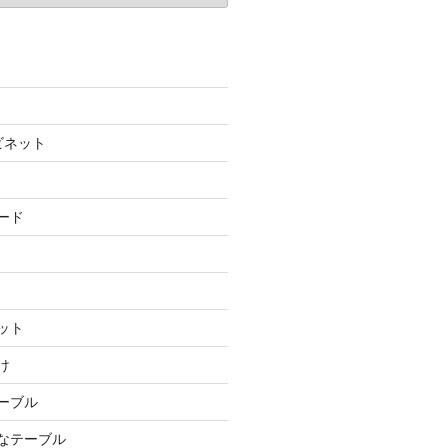
ビネット
ード
ット
け
テーブル
ルなテーブル