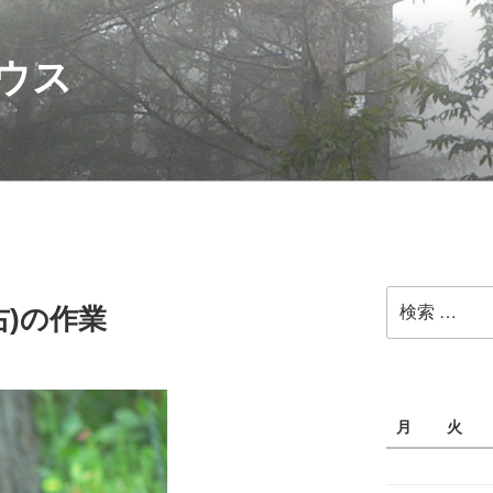
ウス
検
右)の作業
索:
月
火