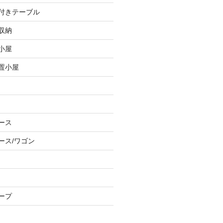
し付きテーブル
収納
小屋
物置小屋
ース
ース/ワゴン
ープ