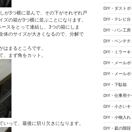
DIY・ダスト
出しが3つ横に並んで、その下がそれぞれ戸
DIY・テレビ台
イズの箱が3つ横に並ぶことになります。
ペースをとって連結し、3つの箱にしま
DIY・パン工房
全体のサイズが大きくなるので、分解で
DIY・ベンチ
がはまるところです。
DIY・ミラー
て、まず角をカット。
DIY・メール
DIY・メールボ
DIY・下駄箱
DIY・仕事用
DIY・小さい
DIY・小物入れ
ていって、最後に切り欠きになります。
DIY・庭の階段