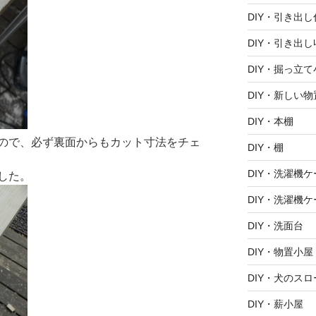
DIY・引き出
DIY・引き出し
DIY・掘っ立て
DIY・新しい
DIY・本棚
ので、必ず裏面からもカット寸法をチェ
DIY・棚
DIY・洗濯機ケ
した。
DIY・洗濯機ケ
DIY・洗面台
DIY・物置小屋
DIY・犬のスロ
DIY・薪小屋