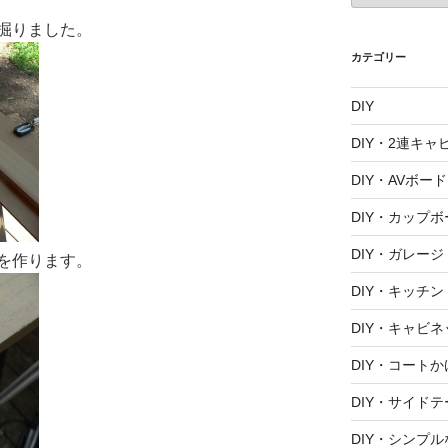
カ
掘りました。
イ
ブ
カテゴリー
DIY
DIY・2連キャ
DIY・AVボード
DIY・カップボ
DIY・ガレージ
を作ります。
DIY・キッチン
DIY・キャビネ
DIY・コートか
DIY・サイド
DIY・シンプ