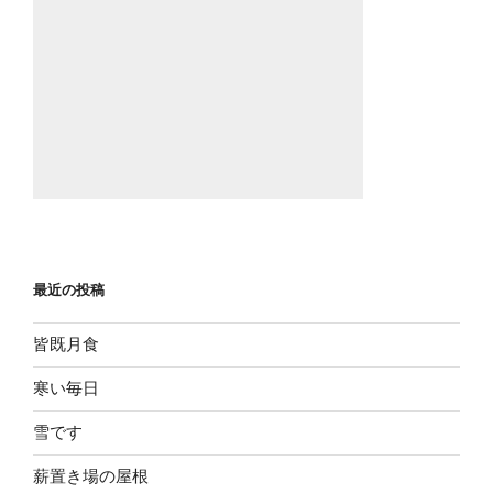
最近の投稿
皆既月食
寒い毎日
雪です
薪置き場の屋根