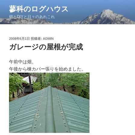
コ
蓼科のログハウス
ン
畑とDIYと日々のあれこれ
テ
ン
ツ
投
2008年6月1日
投稿者:
ADMIN
へ
稿
ガレージの屋根が完成
ス
日:
キ
ッ
午前中は畑。
プ
午後から棟カバー張りを始めました。