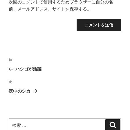
次回のコメントで使用するためブラウザーに自分の名
前、メールアドレス、サイトを保存する。
投
過
前
稿
去
ハシゴが活躍
ナ
の
ビ
投
次
次
稿
ゲ
の
夜中のシカ
投
ー
稿
シ
ョ
ン
検
検
索
索: