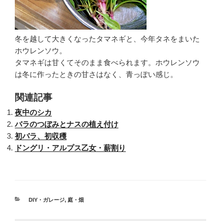
冬を越して大きくなったタマネギと、今年タネをまいた
ホウレンソウ。
タマネギは甘くてそのまま食べられます。ホウレンソウ
は冬に作ったときの甘さはなく、青っぽい感じ。
関連記事
夜中のシカ
バラのつぼみとナスの植え付け
初バラ、初収穫
ドングリ・アルプス乙女・薪割り
カ
DIY・ガレージ
,
庭・畑
テ
ゴ