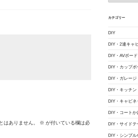
カ
イ
ブ
カテゴリー
DIY
DIY・2連キャ
DIY・AVボード
DIY・カップボ
DIY・ガレージ
DIY・キッチン
DIY・キャビネ
DIY・コートか
とはありません。
※
が付いている欄は必
DIY・サイド
DIY・シンプ