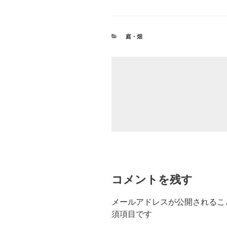
カ
庭・畑
テ
ゴ
リ
ー
コメントを残す
メールアドレスが公開されるこ
須項目です