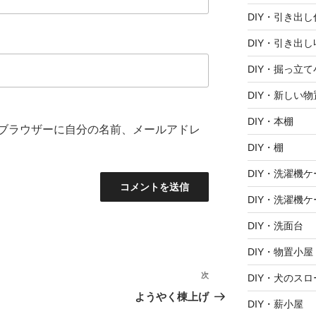
DIY・引き出
DIY・引き出し
DIY・掘っ立て
DIY・新しい
DIY・本棚
ブラウザーに自分の名前、メールアドレ
DIY・棚
DIY・洗濯機ケ
DIY・洗濯機ケ
DIY・洗面台
DIY・物置小屋
次
次
DIY・犬のスロ
の
ようやく棟上げ
DIY・薪小屋
投