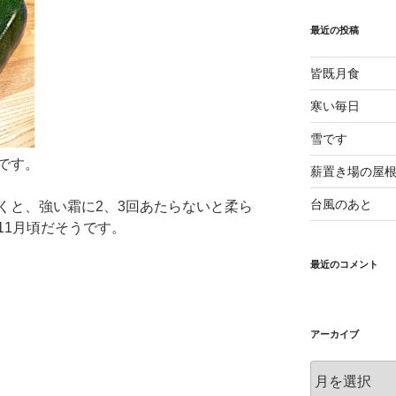
最近の投稿
皆既月食
寒い毎日
雪です
です。
薪置き場の屋
台風のあと
くと、強い霜に2、3回あたらないと柔ら
11月頃だそうです。
最近のコメント
アーカイブ
ア
ー