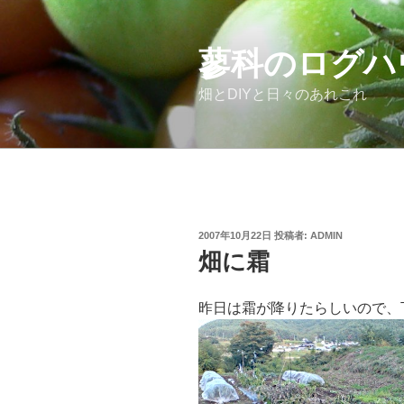
コ
ン
テ
蓼科のログハ
ン
畑とDIYと日々のあれこれ
ツ
へ
ス
キ
ッ
プ
投
2007年10月22日
投稿者:
ADMIN
稿
畑に霜
日:
昨日は霜が降りたらしいので、