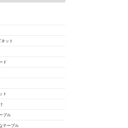
ビネット
ード
ット
け
テーブル
ルなテーブル