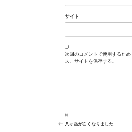
サイト
次回のコメントで使用するため
ス、サイトを保存する。
投
過
前
稿
去
八ヶ岳が白くなりました
の