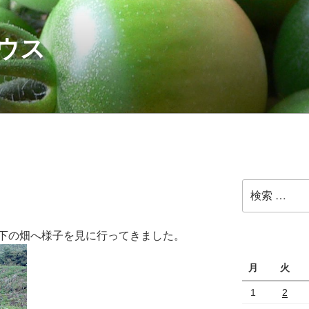
ウス
検
索:
下の畑へ様子を見に行ってきました。
月
火
1
2