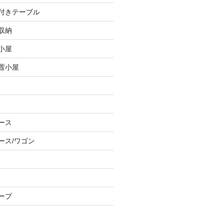
し付きテーブル
収納
小屋
物置小屋
ース
ース/ワゴン
ープ