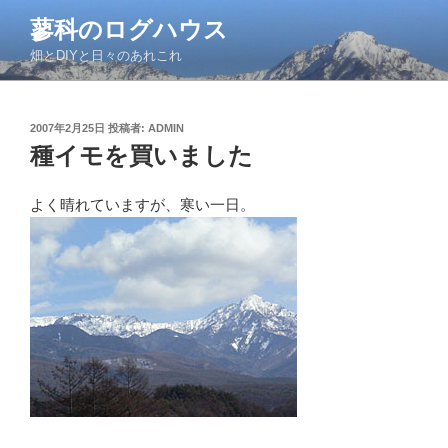
コ
蓼科のログハウス
ン
畑とDIYと日々のあれこれ
テ
ン
ツ
投
2007年2月25日
投稿者:
ADMIN
へ
稿
種イモを買いました
ス
日:
キ
ッ
よく晴れていますが、寒い一日。
プ