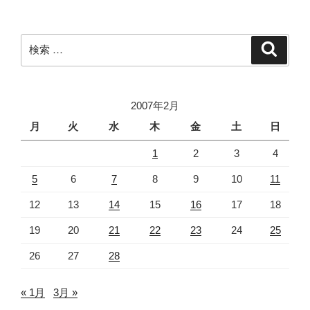
シ
ョ
ン
検
検
索
索:
2007年2月
月
火
水
木
金
土
日
1
2
3
4
5
6
7
8
9
10
11
12
13
14
15
16
17
18
19
20
21
22
23
24
25
26
27
28
« 1月
3月 »