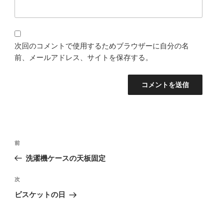
次回のコメントで使用するためブラウザーに自分の名
前、メールアドレス、サイトを保存する。
投
過
前
稿
去
洗濯機ケースの天板固定
ナ
の
ビ
投
次
次
稿
ゲ
の
ビスケットの日
投
ー
稿