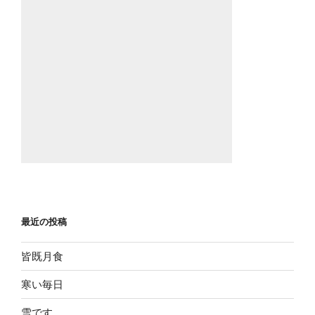
最近の投稿
皆既月食
寒い毎日
雪です