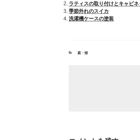
ラティスの取り付けとキャビネ
季節外れのスイカ
洗濯機ケースの塗装
カ
庭・畑
テ
ゴ
リ
ー