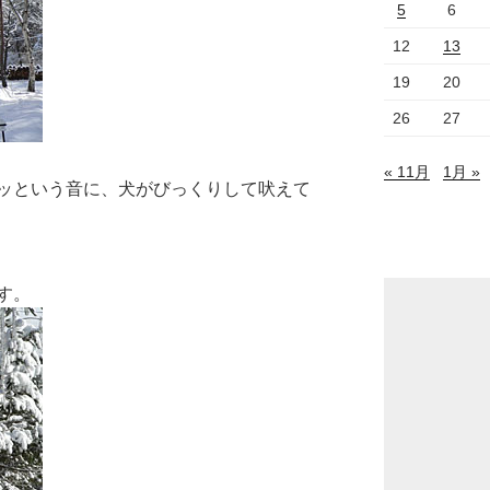
5
6
12
13
19
20
26
27
« 11月
1月 »
ッという音に、犬がびっくりして吠えて
す。