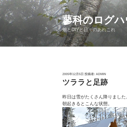
コ
ン
テ
蓼科のログハ
ン
畑とDIYと日々のあれこれ
ツ
へ
ス
キ
ッ
プ
投
2005年12月5日
投稿者:
ADMIN
稿
ツララと足跡
日:
昨日は雪がたくさん降りました
朝起きるとこんな状態。