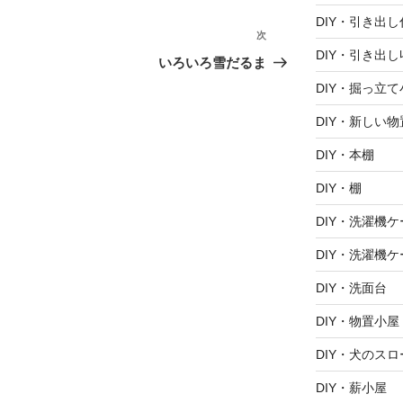
DIY・引き出
次
次
DIY・引き出し
の
いろいろ雪だるま
投
DIY・掘っ立て
稿
DIY・新しい
DIY・本棚
DIY・棚
DIY・洗濯機ケ
DIY・洗濯機ケ
DIY・洗面台
DIY・物置小屋
DIY・犬のスロ
DIY・薪小屋