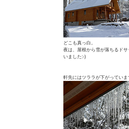
どこも真っ白。
夜は、屋根から雪が落ちるドサ
いました:-)
軒先にはツララが下がっていま