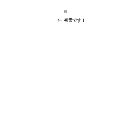
投
過
前
稿
去
初雪です！
の
ナ
投
ビ
稿
ゲ
ー
シ
ョ
ン