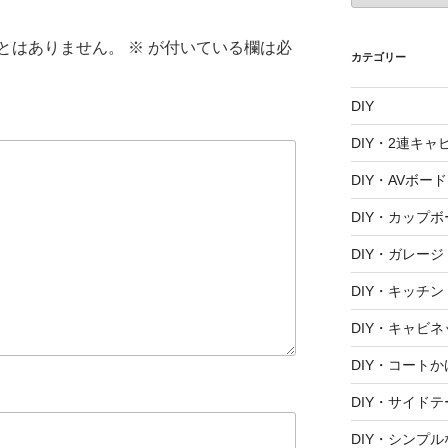
カ
イ
とはありません。
※
が付いている欄は必
ブ
カテゴリー
DIY
DIY・2連キャ
DIY・AVボード
DIY・カップボ
DIY・ガレージ
DIY・キッチン
DIY・キャビネ
DIY・コートか
DIY・サイド
DIY・シンプ