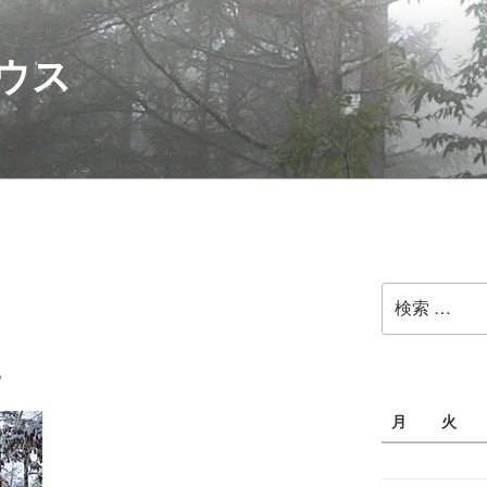
ウス
検
索:
。
月
火