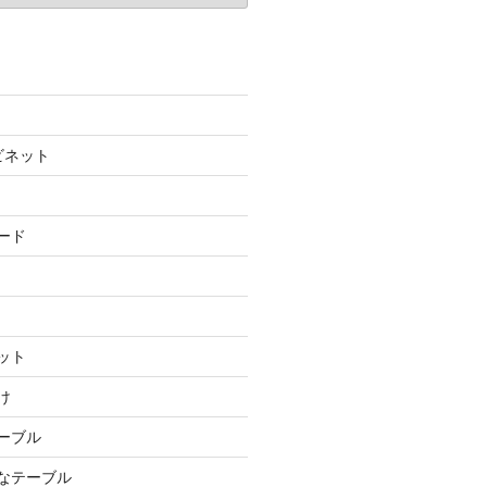
ビネット
ード
ット
け
テーブル
ルなテーブル