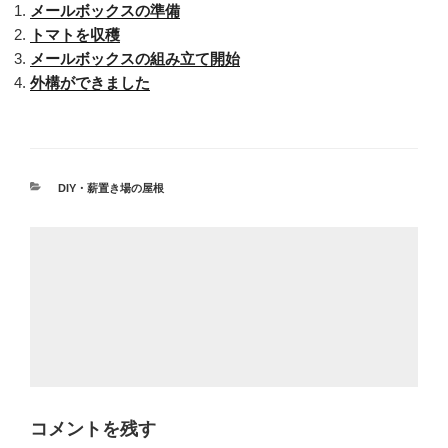
メールボックスの準備
トマトを収穫
メールボックスの組み立て開始
外構ができました
カ
DIY・薪置き場の屋根
テ
ゴ
リ
ー
コメントを残す