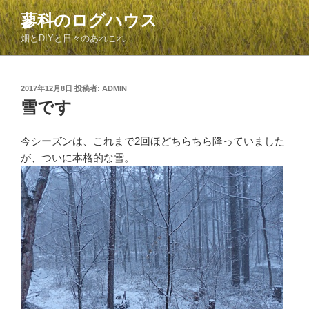
コ
蓼科のログハウス
ン
畑とDIYと日々のあれこれ
テ
ン
ツ
投
2017年12月8日
投稿者:
ADMIN
へ
稿
雪です
ス
日:
キ
ッ
今シーズンは、これまで2回ほどちらちら降っていました
プ
が、ついに本格的な雪。