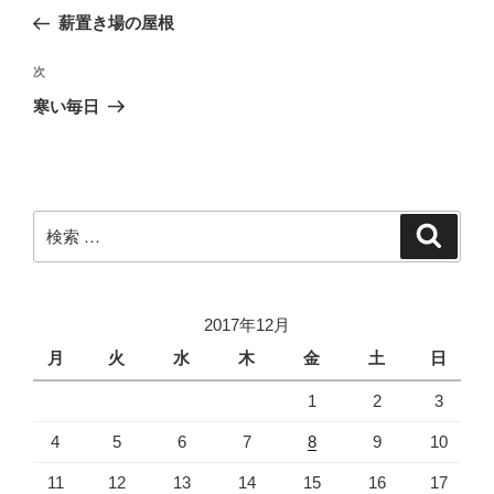
稿
去
薪置き場の屋根
ナ
の
ビ
投
次
次
稿
ゲ
の
寒い毎日
投
ー
稿
シ
ョ
ン
検
検
索
索:
2017年12月
月
火
水
木
金
土
日
1
2
3
4
5
6
7
8
9
10
11
12
13
14
15
16
17