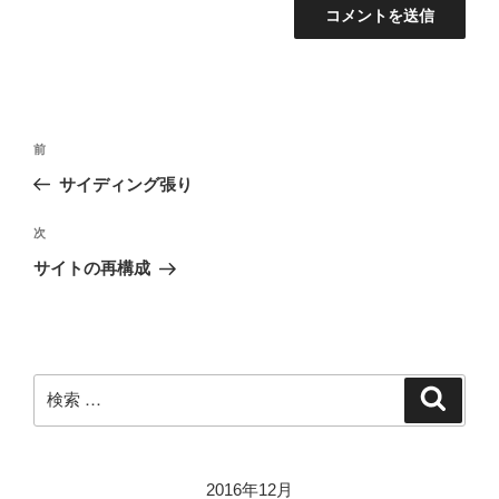
投
過
前
稿
去
サイディング張り
ナ
の
ビ
投
次
次
稿
ゲ
の
サイトの再構成
投
ー
稿
シ
ョ
ン
検
検
索
索:
2016年12月