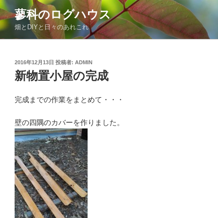
コ
蓼科のログハウス
ン
畑とDIYと日々のあれこれ
テ
ン
ツ
投
2016年12月13日
投稿者:
ADMIN
へ
稿
新物置小屋の完成
ス
日:
キ
ッ
完成までの作業をまとめて・・・
プ
壁の四隅のカバーを作りました。