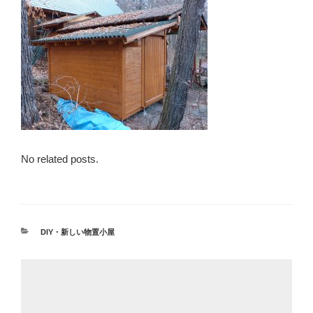
No related posts.
カ
DIY・新しい物置小屋
テ
ゴ
リ
ー