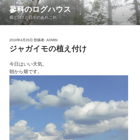
コ
蓼科のログハウス
ン
畑とDIYと日々のあれこれ
テ
ン
ツ
投
2010年4月25日
投稿者:
ADMIN
へ
稿
ジャガイモの植え付け
ス
日:
キ
ッ
今日はいい天気。
プ
朝から畑です。