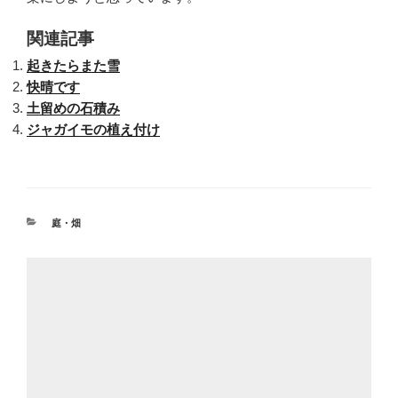
関連記事
起きたらまた雪
快晴です
土留めの石積み
ジャガイモの植え付け
カ
庭・畑
テ
ゴ
リ
ー