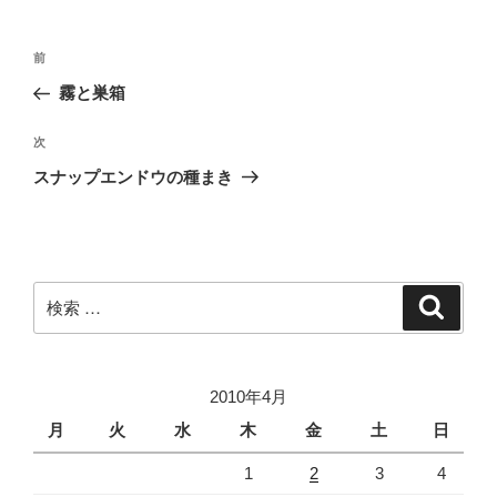
投
過
前
稿
去
霧と巣箱
ナ
の
ビ
投
次
次
稿
ゲ
の
スナップエンドウの種まき
投
ー
稿
シ
ョ
ン
検
検
索
索:
2010年4月
月
火
水
木
金
土
日
1
2
3
4