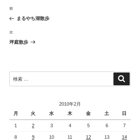
投
過
前
稿
去
まるやち湖散歩
ナ
の
ビ
投
次
次
稿
ゲ
の
坪庭散歩
投
ー
稿
シ
ョ
ン
検
検
索
索:
2010年2月
月
火
水
木
金
土
日
1
2
3
4
5
6
7
8
9
10
11
12
13
14