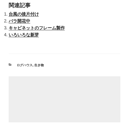
関連記事
台風の後片付け
バラ開花中
キャビネットのフレーム製作
いろいろな新芽
カ
ログハウス
,
生き物
テ
ゴ
リ
ー