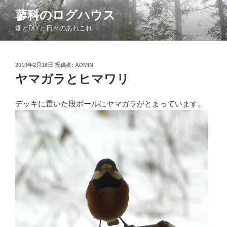
コ
蓼科のログハウス
ン
畑とDIYと日々のあれこれ
テ
ン
ツ
投
2010年2月16日
投稿者:
ADMIN
へ
稿
ヤマガラとヒマワリ
ス
日:
キ
ッ
デッキに置いた段ボールにヤマガラがとまっています。
プ