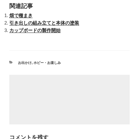
関連記事
畑で種まき
引き出しの組み立てと本体の塗装
カップボードの製作開始
カ
お出かけ
,
ホビー・お楽しみ
テ
ゴ
リ
ー
コメントを残す