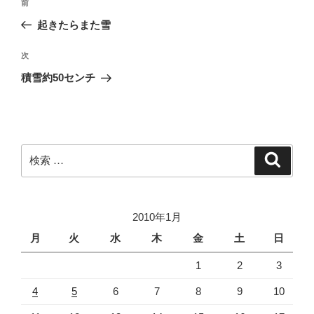
過
前
稿
去
起きたらまた雪
ナ
の
ビ
投
次
次
稿
ゲ
の
積雪約50センチ
投
ー
稿
シ
ョ
ン
検
検
索
索:
2010年1月
月
火
水
木
金
土
日
1
2
3
4
5
6
7
8
9
10