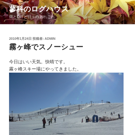
コ
蓼科のログハウス
ン
畑とDIYと日々のあれこれ
テ
ン
ツ
投
2010年1月24日
投稿者:
ADMIN
へ
稿
霧ヶ峰でスノーシュー
ス
日:
キ
ッ
今日はいい天気。快晴です。
プ
霧ヶ峰スキー場にやってきました。