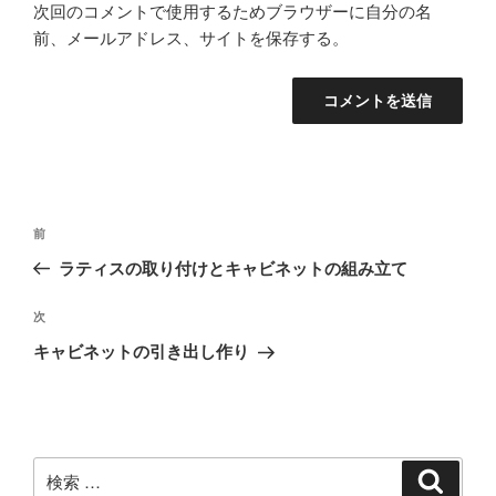
次回のコメントで使用するためブラウザーに自分の名
前、メールアドレス、サイトを保存する。
投
過
前
稿
去
ラティスの取り付けとキャビネットの組み立て
ナ
の
ビ
投
次
次
稿
ゲ
の
キャビネットの引き出し作り
投
ー
稿
シ
ョ
ン
検
検
索
索: