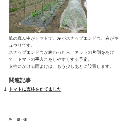
畝の真ん中がトマトで、左がスナップエンドウ。右がキ
ュウリです。
スナップエンドウが終わったら、ネットの片側をあけ
て、トマトの手入れをしやすくする予定。
支柱にかける雨よけは、もう少しあとに設置します。
関連記事
トマトに支柱をたてました
カ
庭・畑
テ
ゴ