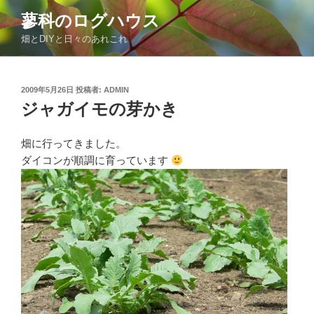
コ
蓼科のログハウス
ン
畑とDIYと日々のあれこれ
テ
ン
ツ
投
2009年5月26日
投稿者:
ADMIN
へ
稿
ジャガイモの芽かき
ス
日:
キ
ッ
畑に行ってきました。
プ
ダイコンが順調に育っています