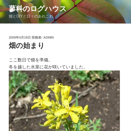
コ
蓼科のログハウス
ン
畑とDIYと日々のあれこれ
テ
ン
ツ
投
2009年4月18日
投稿者:
ADMIN
へ
稿
畑の始まり
ス
日:
キ
ッ
ここ数日で畑を準備。
プ
冬を越した水菜に花が咲いていました。