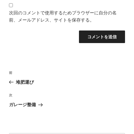
次回のコメントで使用するためブラウザーに自分の名
前、メールアドレス、サイトを保存する。
投
過
前
稿
去
堆肥運び
ナ
の
ビ
投
次
次
稿
ゲ
の
ガレージ整備
投
ー
稿
シ
ョ