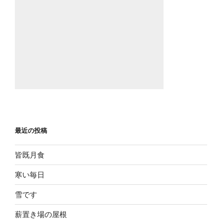
最近の投稿
皆既月食
寒い毎日
雪です
薪置き場の屋根