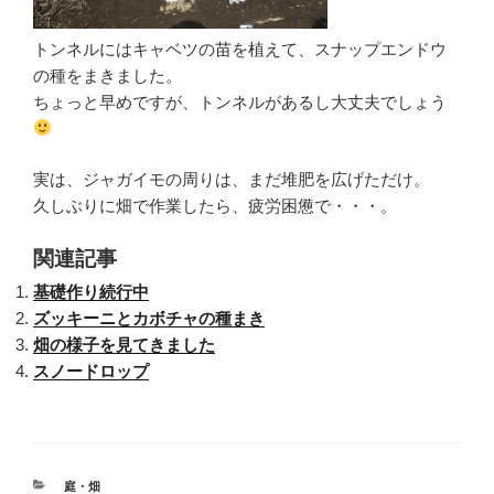
トンネルにはキャベツの苗を植えて、スナップエンドウ
の種をまきました。
ちょっと早めですが、トンネルがあるし大丈夫でしょう
実は、ジャガイモの周りは、まだ堆肥を広げただけ。
久しぶりに畑で作業したら、疲労困憊で・・・。
関連記事
基礎作り続行中
ズッキーニとカボチャの種まき
畑の様子を見てきました
スノードロップ
カ
庭・畑