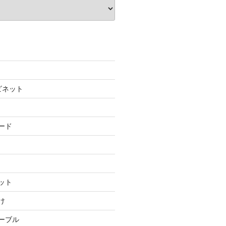
ビネット
ード
ット
け
テーブル