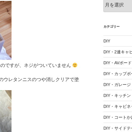
ア
ー
カ
イ
ブ
カテゴリー
DIY
DIY・2連キャ
DIY・AVボード
安いのですが、ネジがついていません
DIY・カップボ
のウレタンニスのつや消しクリアで塗
DIY・ガレージ
DIY・キッチン
DIY・キャビネ
DIY・コートか
DIY・サイド