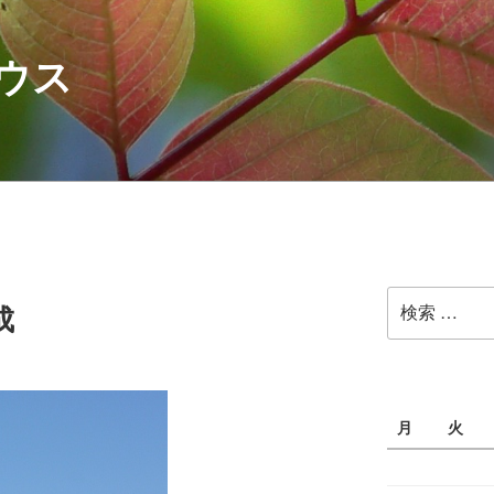
ウス
検
成
索:
月
火