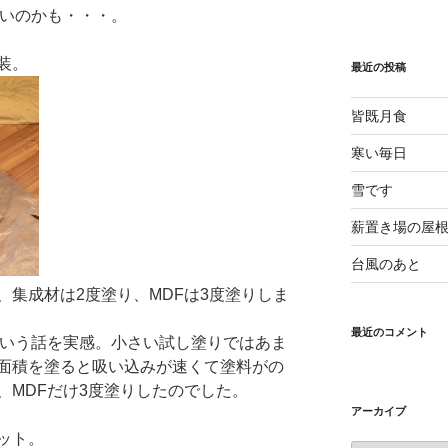
いいのかも・・・。
装。
最近の投稿
皆既月食
寒い毎日
雪です
薪置き場の屋
台風のあと
、集成材は2度塗り、MDFは3度塗りしま
最近のコメント
という話を実感。小さい試し塗りではあま
面積を塗ると吸い込みが速くて塗料がの
、MDFだけ3度塗りしたのでした。
アーカイブ
ット。