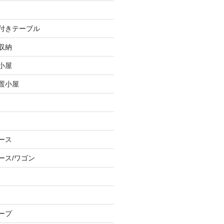
し付きテーブル
収納
小屋
物置小屋
ース
ース/ワゴン
ープ