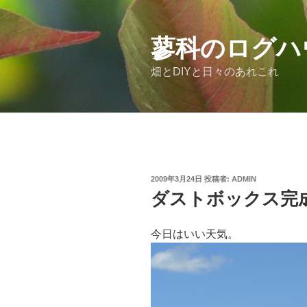
コ
ン
テ
蓼科のログハ
ン
畑とDIYと日々のあれこれ
ツ
へ
ス
キ
ッ
プ
投
2009年3月24日
投稿者:
ADMIN
稿
ダストボックス完
日:
今日はいい天気。