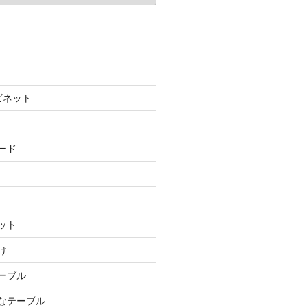
ビネット
ード
ット
け
テーブル
ルなテーブル