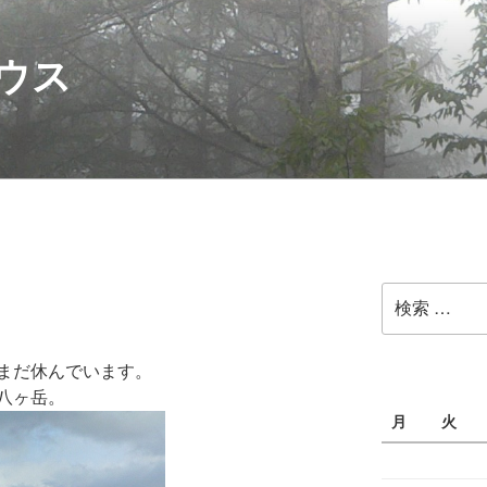
ウス
検
索:
まだ休んでいます。
八ヶ岳。
月
火