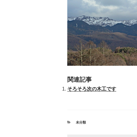
関連記事
そろそろ次の木工です
カ
未分類
テ
ゴ
リ