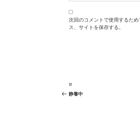
次回のコメントで使用するため
ス、サイトを保存する。
投
過
前
稿
去
静養中
の
ナ
投
ビ
稿
ゲ
ー