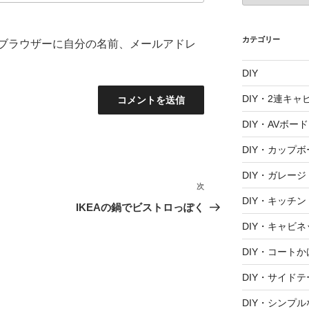
カ
イ
ブ
カテゴリー
ブラウザーに自分の名前、メールアドレ
DIY
DIY・2連キャ
DIY・AVボード
DIY・カップボ
DIY・ガレージ
次
次
DIY・キッチン
の
IKEAの鍋でビストロっぽく
投
DIY・キャビネ
稿
DIY・コートか
DIY・サイド
DIY・シンプ