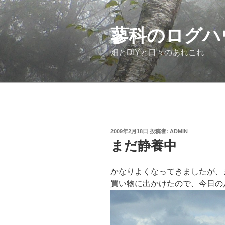
コ
ン
テ
蓼科のログハ
ン
畑とDIYと日々のあれこれ
ツ
へ
ス
キ
ッ
プ
投
2009年2月18日
投稿者:
ADMIN
稿
まだ静養中
日:
かなりよくなってきましたが、
買い物に出かけたので、今日の