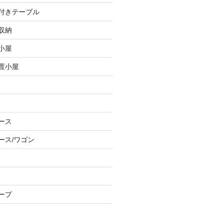
し付きテーブル
収納
小屋
物置小屋
ース
ース/ワゴン
ープ