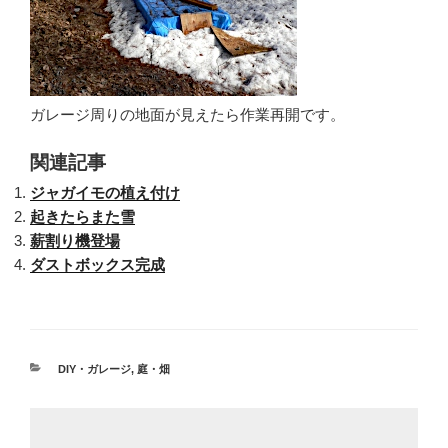
ガレージ周りの地面が見えたら作業再開です。
関連記事
ジャガイモの植え付け
起きたらまた雪
薪割り機登場
ダストボックス完成
カ
DIY・ガレージ
,
庭・畑
テ
ゴ
リ
ー