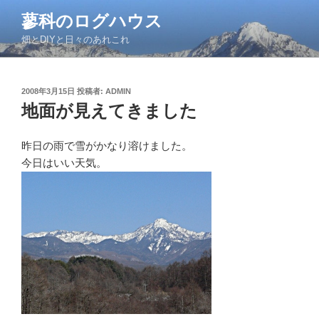
コ
蓼科のログハウス
ン
畑とDIYと日々のあれこれ
テ
ン
ツ
投
2008年3月15日
投稿者:
ADMIN
へ
稿
地面が見えてきました
ス
日:
キ
ッ
昨日の雨で雪がかなり溶けました。
プ
今日はいい天気。