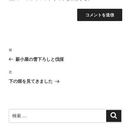
投
過
前
稿
去
薪小屋の雪下ろしと伐採
ナ
の
ビ
投
次
次
稿
ゲ
の
下の畑を見てきました
投
ー
稿
シ
ョ
ン
検
検
索
索: