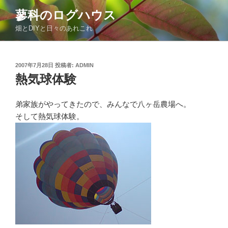
コ
蓼科のログハウス
ン
畑とDIYと日々のあれこれ
テ
ン
ツ
投
2007年7月28日
投稿者:
ADMIN
へ
稿
熱気球体験
ス
日:
キ
ッ
弟家族がやってきたので、みんなで八ヶ岳農場へ。
プ
そして熱気球体験。