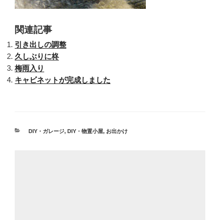
関連記事
引き出しの調整
久しぶりに柊
梅雨入り
キャビネットが完成しました
カ
DIY・ガレージ
,
DIY・物置小屋
,
お出かけ
テ
ゴ
リ
ー