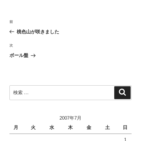
投
過
前
稿
去
桃色山が咲きました
ナ
の
ビ
投
次
次
稿
ゲ
の
ボール盤
投
ー
稿
シ
ョ
ン
検
検
索
索:
2007年7月
月
火
水
木
金
土
日
1