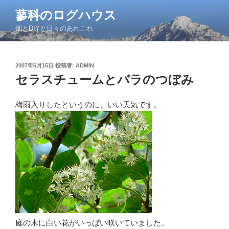
コ
蓼科のログハウス
ン
畑とDIYと日々のあれこれ
テ
ン
ツ
投
2007年6月15日
投稿者:
ADMIN
へ
稿
セラスチュームとバラのつぼみ
ス
日:
キ
ッ
梅雨入りしたというのに、いい天気です。
プ
庭の木に白い花がいっぱい咲いていました。