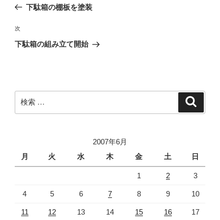
去
下駄箱の棚板を塗装
ナ
の
ビ
投
次
次
稿
ゲ
の
下駄箱の組み立て開始
投
ー
稿
シ
ョ
ン
検
検
索
索:
2007年6月
月
火
水
木
金
土
日
1
2
3
4
5
6
7
8
9
10
11
12
13
14
15
16
17