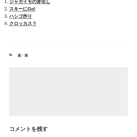
ジャガイモの芽出し
スキーにGo!
ハシゴ作り
クロッカス？
カ
庭・畑
テ
ゴ
リ
ー
コメントを残す