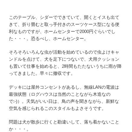
このテーブル、シダーでできていて、開くとイスも出て
きて、折り畳むと取っ手付きのスーツケース型になる便
利なものですが、ホームセンターで2000円ぐらいでし
た・・・。恐るべし、ホームセンター。
そろそろいろんな虫が活動を始めているので虫よけキャ
ンドルを点けて、犬を足下につないで、犬用クッション
も置いて仕事を始めると、2時間もたたないうちに雨が降
ってきました。早々に撤収です。
デッキには屋外コンセントがあるし、無線LANの電波は
最強状態（ログハウスは当然のことながら木造なの
で:-)）。天気がいい日は、鳥の声を聞きながら、新鮮な
空気を感じられるこのスタイルもよさそうです。
問題は犬が散歩に行くと勘違いして、落ち着かないこと
か・・・。