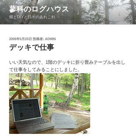
コ
蓼科のログハウス
ン
畑とDIYと日々のあれこれ
テ
ン
ツ
投
2006年5月25日
投稿者:
ADMIN
へ
稿
デッキで仕事
ス
日:
キ
ッ
いい天気なので、1階のデッキに折り畳みテーブルを出し
プ
て仕事をしてみることにしました。