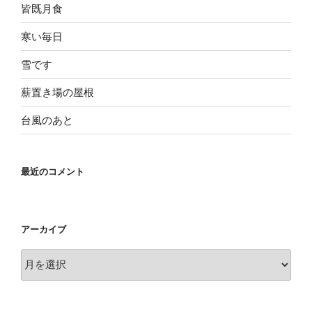
皆既月食
寒い毎日
雪です
薪置き場の屋根
台風のあと
最近のコメント
アーカイブ
ア
ー
カ
イ