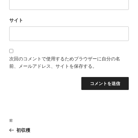
サイト
次回のコメントで使用するためブラウザーに自分の名
前、メールアドレス、サイトを保存する。
投
過
前
稿
去
初収穫
ナ
の