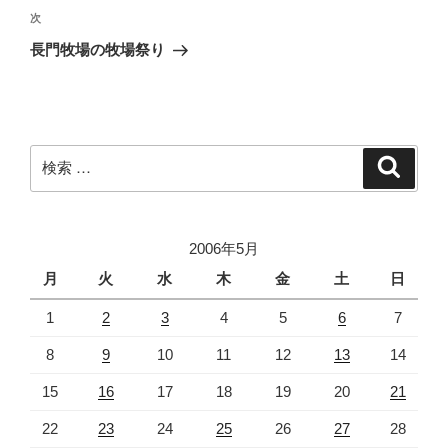
ビ
投
次
次
稿
ゲ
の
長門牧場の牧場祭り
投
ー
稿
シ
ョ
ン
検
検
索
索:
2006年5月
月
火
水
木
金
土
日
1
2
3
4
5
6
7
8
9
10
11
12
13
14
15
16
17
18
19
20
21
22
23
24
25
26
27
28