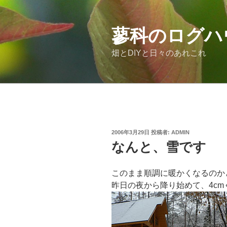
コ
ン
テ
蓼科のログハ
ン
畑とDIYと日々のあれこれ
ツ
へ
ス
キ
ッ
プ
投
2006年3月29日
投稿者:
ADMIN
稿
なんと、雪です
日:
このまま順調に暖かくなるのか
昨日の夜から降り始めて、4c