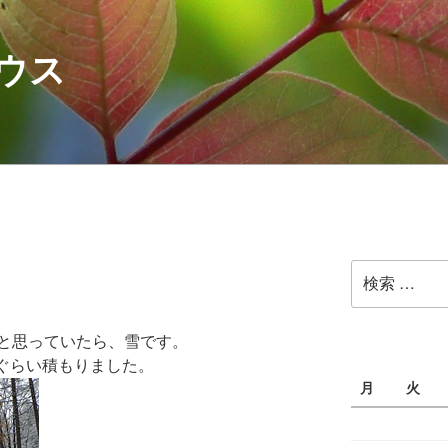
ウス
検
索:
と思っていたら、雪です。
mぐらい積もりました。
月
火