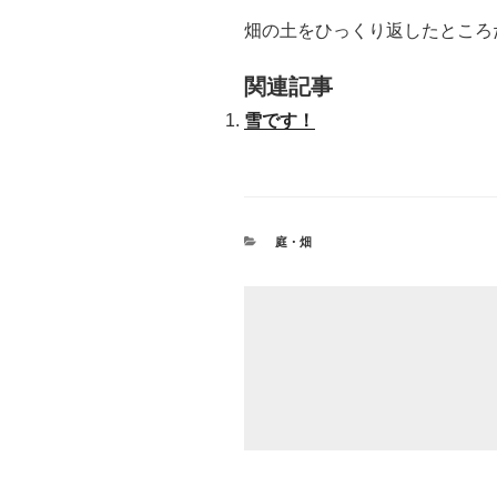
畑の土をひっくり返したところ
関連記事
雪です！
カ
庭・畑
テ
ゴ
リ
ー