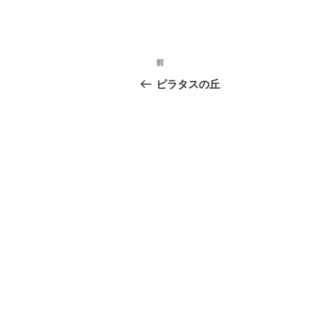
投
過
前
稿
去
ピラタスの丘
の
ナ
投
ビ
稿
ゲ
ー
シ
ョ
ン