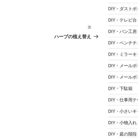
DIY・ダスト
DIY・テレビ台
次
次
DIY・パン工房
の
ハーブの植え替え
投
DIY・ベンチ
稿
DIY・ミラー
DIY・メール
DIY・メールボ
DIY・下駄箱
DIY・仕事用
DIY・小さい
DIY・小物入れ
DIY・庭の階段