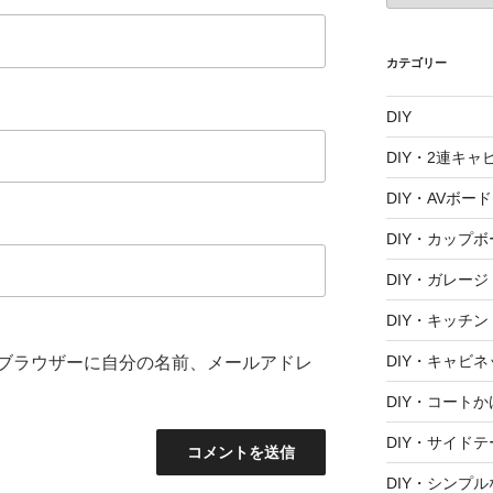
カ
イ
ブ
カテゴリー
DIY
DIY・2連キャ
DIY・AVボード
DIY・カップボ
DIY・ガレージ
DIY・キッチン
DIY・キャビネ
ブラウザーに自分の名前、メールアドレ
DIY・コートか
DIY・サイド
DIY・シンプ