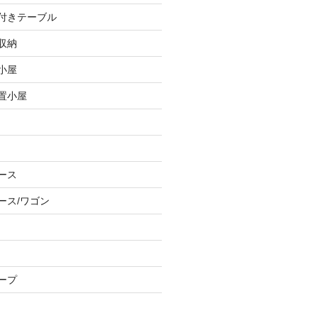
し付きテーブル
収納
小屋
物置小屋
ース
ース/ワゴン
ープ