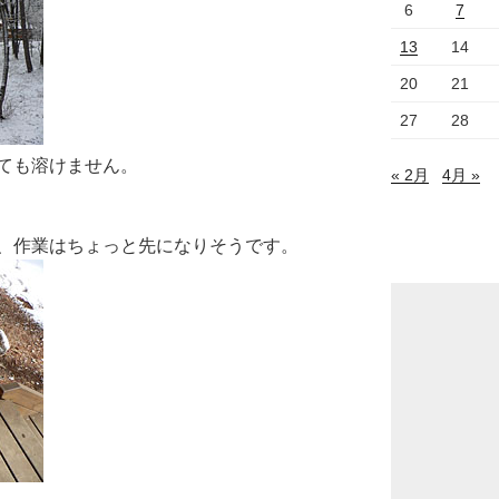
6
7
13
14
20
21
27
28
ても溶けません。
« 2月
4月 »
、作業はちょっと先になりそうです。