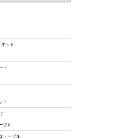
ビネット
ード
ット
け
テーブル
ルなテーブル