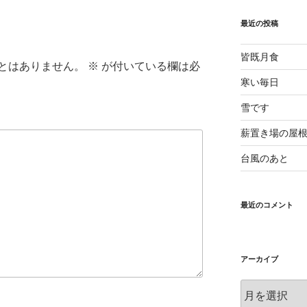
最近の投稿
皆既月食
とはありません。
※
が付いている欄は必
寒い毎日
雪です
薪置き場の屋
台風のあと
最近のコメント
アーカイブ
ア
ー