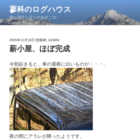
コ
蓼科のログハウス
ン
畑とDIYと日々のあれこれ
テ
ン
ツ
投
2005年11月16日
投稿者:
ADMIN
へ
稿
薪小屋、ほぼ完成
ス
日:
キ
ッ
今朝起きると、車の屋根に白いものが・・・。
プ
夜の間にアラレが降ったようです。