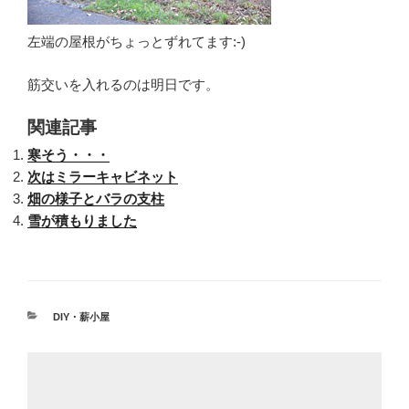
左端の屋根がちょっとずれてます:-)
筋交いを入れるのは明日です。
関連記事
寒そう・・・
次はミラーキャビネット
畑の様子とバラの支柱
雪が積もりました
カ
DIY・薪小屋
テ
ゴ
リ
ー