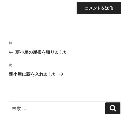
投
過
前
稿
去
薪小屋の屋根を張りました
ナ
の
ビ
投
次
次
稿
ゲ
の
薪小屋に薪を入れました
投
ー
稿
シ
ョ
ン
検
検
索
索: