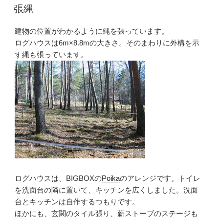
稿
張縄
日:
建物の位置がわかるように縄を張っています。
ログハウスは6m×8.8mの大きさ。そのまわりに外構を示
す縄も張っています。
ログハウスは、BIGBOXの
Poika
のアレンジです。トイレ
を洗面台の隣に置いて、キッチンを広くしました。洗面
台とキッチンは自作するつもりです。
ほかにも、玄関のタイル張り、薪ストーブのステージも