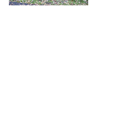
投
前
ページ
71
の
稿
ペ
の
ー
ペ
ジ
検
検
ー
索
索:
ジ
送
り
2026年8月
月
火
水
木
金
土
日
1
2
3
4
5
6
7
8
9