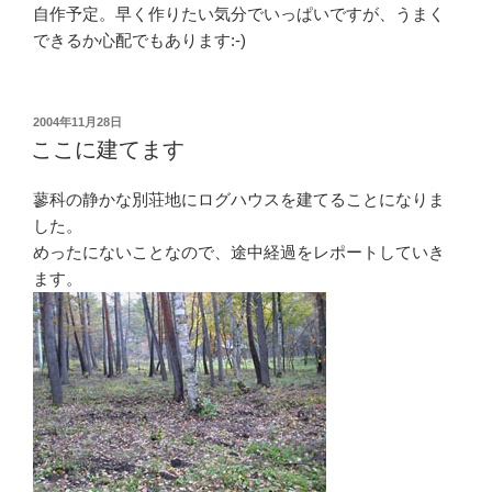
自作予定。早く作りたい気分でいっぱいですが、うまく
できるか心配でもあります:-)
投
2004年11月28日
稿
ここに建てます
日:
蓼科の静かな別荘地にログハウスを建てることになりま
した。
めったにないことなので、途中経過をレポートしていき
ます。