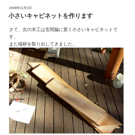
ネ
投
2008年11月1日
稿
ッ
小さいキャビネットを作ります
日:
ト
の
さて、次の木工は玄関脇に置く小さいキャビネットで
続
す。
き”
また端材を取り出してきました。
の