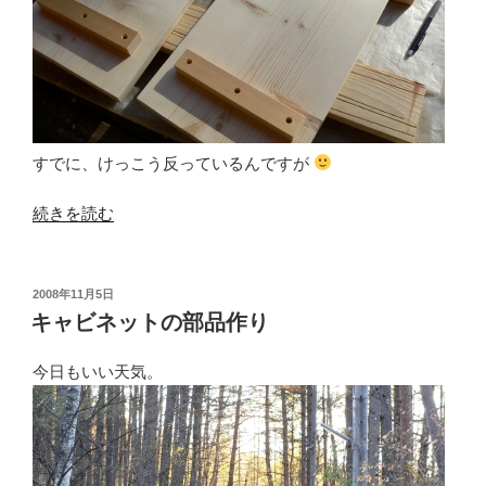
すでに、けっこう反っているんですが
“キ
続きを読む
ャ
ビ
ネ
投
2008年11月5日
稿
ッ
キャビネットの部品作り
日:
ト
が
今日もいい天気。
完
成
し
ま