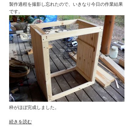
コ
製作過程を撮影し忘れたので、いきなり今日の作業結果
マ”
です。
の
枠がほぼ完成しました。
“キ
続きを読む
ャ
ビ