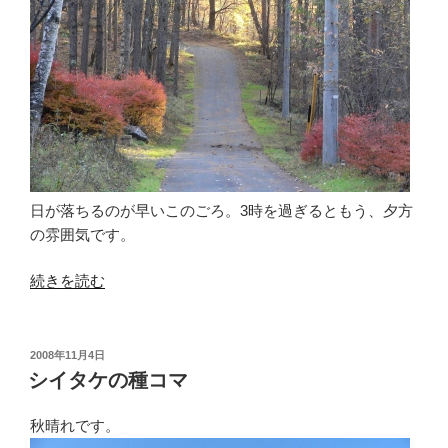
し
た”
の
日が落ちるのが早いこのごろ。3時を過ぎるともう、夕方
の雰囲気です。
“キ
続きを読む
ャ
ビ
ネ
投
2008年11月4日
稿
ッ
シイタケの種コマ
日:
ト
の
秋晴れです。
部