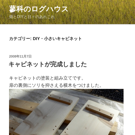
コ
蓼科のログハウス
ン
畑とDIYと日々のあれこれ
テ
ン
ツ
カテゴリー:
DIY・小さいキャビネット
へ
ス
キ
投
2008年11月7日
ッ
稿
キャビネットが完成しました
日:
プ
キャビネットの塗装と組み立てです。
扉の裏側にソリを抑さえる横木をつけました。