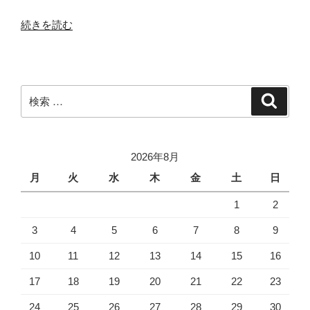
“小
続きを読む
さ
い
キ
ャ
検
検
ビ
索
索:
ネ
ッ
ト
2026年8月
を
月
火
水
木
金
土
日
作
1
2
り
ま
3
4
5
6
7
8
9
す”
10
11
12
13
14
15
16
の
17
18
19
20
21
22
23
24
25
26
27
28
29
30