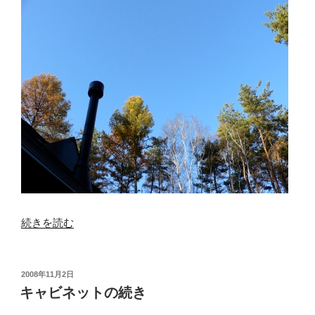
品
作
り”
の
“シ
続きを読む
イ
タ
ケ
投
2008年11月2日
稿
の
キャビネットの続き
日:
種